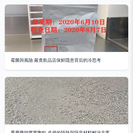
霉菌與風險 嚴查飲品店保鮮隱患背后的冷思考
重慶勝帥實業陶粒 卓越的隔熱與隔音材料解決方案