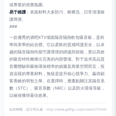
或專業的視覺氛圍。
易于維護
：表面材料大多防污、耐擦洗，日常清潔維
護簡便。
###
一款優秀的酒吧KTV墻面隔音隔熱軟包吸音板，是科
學與美學的結合體。它以柔軟的質感呵護安全，以卓
越的隔音隔熱性能守護環境的靜謐與節能，更以高效
的吸音特性雕琢出完美的內部聲場。對于追求高品質
音響體驗和嚴格環保標準的娛樂及商業空間而言，投
資這樣的專業材料，無疑是提升核心競爭力、贏得顧
客青睞的明智之舉。在選擇時，應重點關注其隔音系
數（STC）、吸音系數（NRC）以及防火環保等級，
以確保獲得最佳效果。
如若轉載，請注明出處：http://www.gdifgc.cn/product/27.html