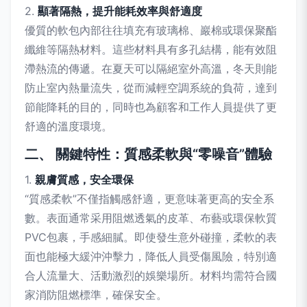
2.
顯著隔熱，提升能耗效率與舒適度
優質的軟包內部往往填充有玻璃棉、巖棉或環保聚酯
纖維等隔熱材料。這些材料具有多孔結構，能有效阻
滯熱流的傳遞。在夏天可以隔絕室外高溫，冬天則能
防止室內熱量流失，從而減輕空調系統的負荷，達到
節能降耗的目的，同時也為顧客和工作人員提供了更
舒適的溫度環境。
二、 關鍵特性：質感柔軟與“零噪音”體驗
1.
親膚質感，安全環保
“質感柔軟”不僅指觸感舒適，更意味著更高的安全系
數。表面通常采用阻燃透氣的皮革、布藝或環保軟質
PVC包裹，手感細膩。即使發生意外碰撞，柔軟的表
面也能極大緩沖沖擊力，降低人員受傷風險，特別適
合人流量大、活動激烈的娛樂場所。材料均需符合國
家消防阻燃標準，確保安全。