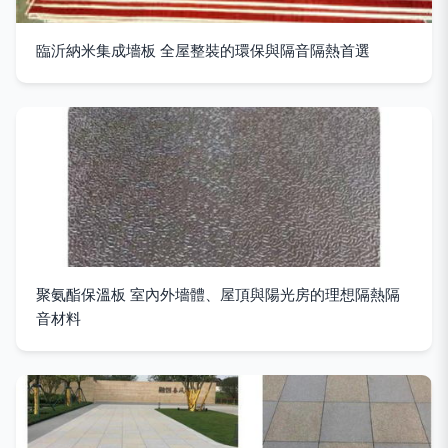
臨沂納米集成墻板 全屋整裝的環保與隔音隔熱首選
聚氨酯保溫板 室內外墻體、屋頂與陽光房的理想隔熱隔
音材料