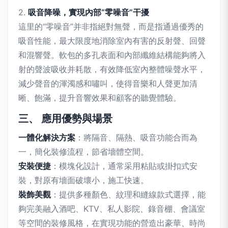
2.
吸音降噪，實現內部“零噪音”干擾
這里的“零噪音”并非指絕對無聲，而是指通過優秀的
吸音性能，最大限度地消除室內有害的反射聲、回聲
和混響聲。軟包的多孔表面和內部纖維結構能夠將入
射的聲波吸收并耗散，有效降低室內整體噪聲水平，
減少聲音的渾濁感和嘯叫，使得音樂和人聲更加清
晰、飽滿，提升音響效果和顧客的聽覺體驗。
三、 應用優勢與場景
一體化解決方案
：將隔音、隔熱、吸音功能合而為
一，簡化裝修流程，節省墻體空間。
安裝便捷
：模塊化設計，通常采用粘貼或掛扣式安
裝，對原有墻面破壞小，施工快速。
裝飾美觀
：提供多種顏色、紋理和縫線款式選擇，能
夠完美融入酒吧、KTV、私人影院、錄音棚、會議室
等空間的裝修風格，在實現功能的營造出豪華、時尚