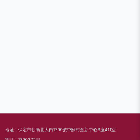
地址：保定市朝陽北大街1799號中關村創新中心B座411室
電話：1890372**