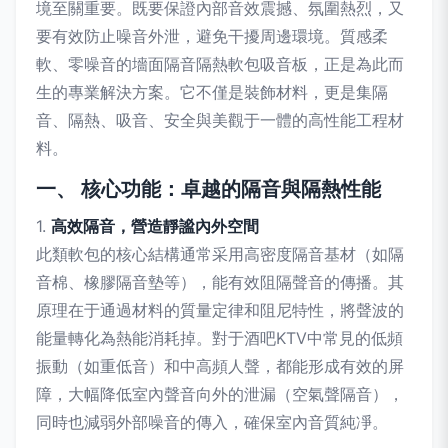
境至關重要。既要保證內部音效震撼、氛圍熱烈，又
要有效防止噪音外泄，避免干擾周邊環境。質感柔
軟、零噪音的墻面隔音隔熱軟包吸音板，正是為此而
生的專業解決方案。它不僅是裝飾材料，更是集隔
音、隔熱、吸音、安全與美觀于一體的高性能工程材
料。
一、 核心功能：卓越的隔音與隔熱性能
1.
高效隔音，營造靜謐內外空間
此類軟包的核心結構通常采用高密度隔音基材（如隔
音棉、橡膠隔音墊等），能有效阻隔聲音的傳播。其
原理在于通過材料的質量定律和阻尼特性，將聲波的
能量轉化為熱能消耗掉。對于酒吧KTV中常見的低頻
振動（如重低音）和中高頻人聲，都能形成有效的屏
障，大幅降低室內聲音向外的泄漏（空氣聲隔音），
同時也減弱外部噪音的傳入，確保室內音質純凈。